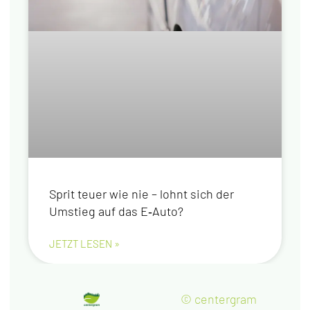
Sprit teu­er wie nie – lohnt sich der
Umstieg auf das E‑Auto?
JETZT LESEN »
© centergram