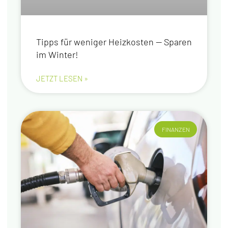
Tipps für weni­ger Heiz­kos­ten — Spa­ren
im Winter!
JETZT LESEN »
FINANZEN