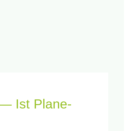
 — Ist Pla­ne­