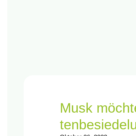
Musk möch­te 
ten­be­sie­de