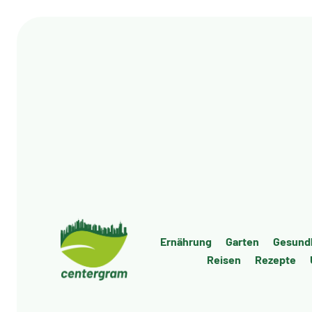
Ernäh­rung
Gar­ten
Gesund­
Rei­sen
Rezep­te