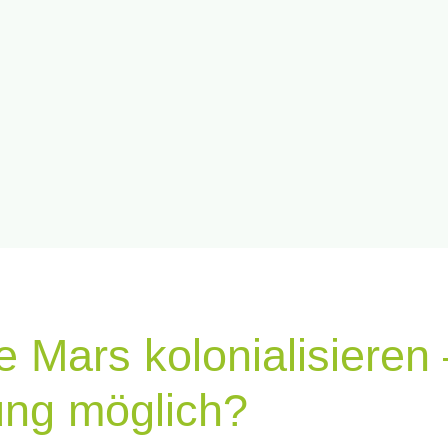
Mars kolo­nia­li­sie­ren
­lung möglich?