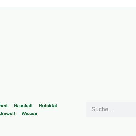
heit
Haus­halt
Mobi­li­tät
Umwelt
Wis­sen