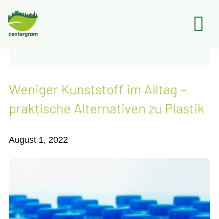
Weni­ger Kunst­stoff im All­tag –
prak­ti­sche Alter­na­ti­ven zu Plastik
August 1, 2022