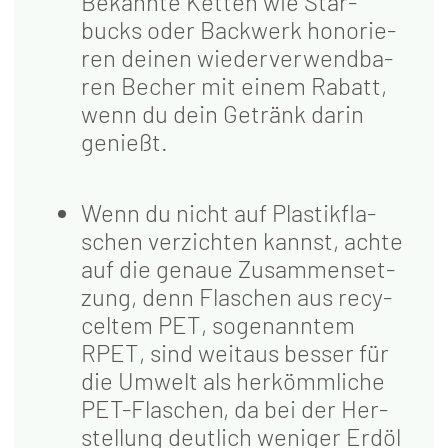
Bekann­te Ket­ten wie Star­
bucks oder Back­werk hono­rie­
ren dei­nen wie­der­ver­wend­ba­
ren Becher mit einem Rabatt,
wenn du dein Getränk dar­in
genießt.
Wenn du nicht auf Plas­tik­fla­
schen ver­zich­ten kannst, ach­te
auf die genaue Zusam­men­set­
zung, denn Fla­schen aus recy­
cel­tem PET, soge­nann­tem
RPET, sind weit­aus bes­ser für
die Umwelt als her­kömm­li­che
PET-Fla­schen, da bei der Her­
stel­lung deut­lich weni­ger Erd­öl