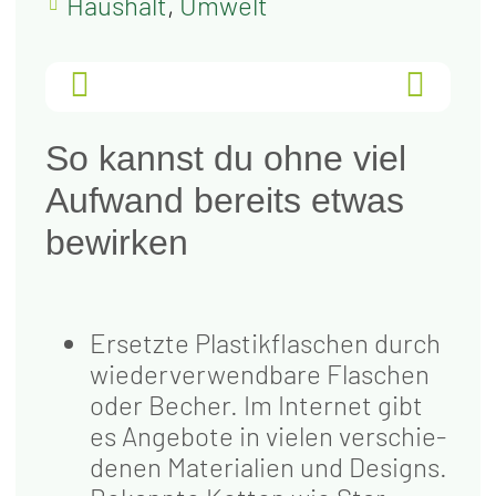
Haushalt
,
Umwelt
ZURÜCK
VOR
So kannst du ohne viel
Auf­wand bereits etwas
bewirken
Ersetz­te Plas­tik­fla­schen durch
wie­der­ver­wend­ba­re Fla­schen
oder Becher. Im Inter­net gibt
es Ange­bo­te in vie­len ver­schie­
de­nen Mate­ria­li­en und Designs.