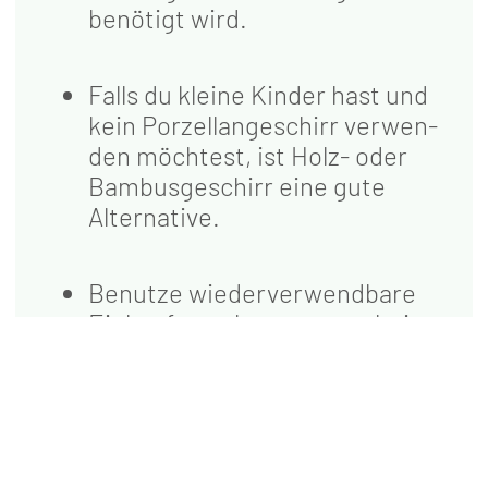
benö­tigt wird.
Falls du klei­ne Kin­der hast und
kein Por­zel­lan­ge­schirr ver­wen­
den möch­test, ist Holz- oder
Bam­bus­ge­schirr eine gute
Alternative.
Benut­ze wie­der­ver­wend­ba­re
Ein­kaufs­ta­schen, anstatt bei
jedem Ein­kauf eine Plas­tik­ta­
sche zu kau­fen. So tust du
etwas für die Umwelt und
kannst neben­bei ein­fach Geld
sparen.