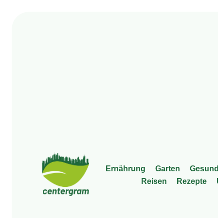
Ernäh­rung
Gar­ten
Gesund­
Rei­sen
Rezep­te