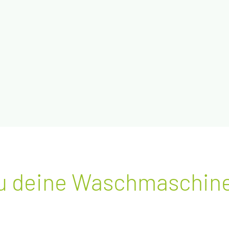
du dei­ne Wasch­ma­schi­