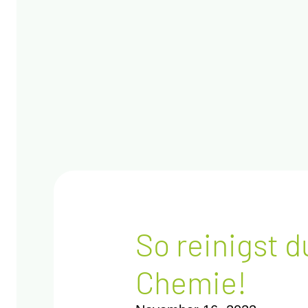
So rei­nigst 
Chemie!