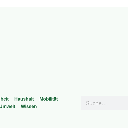
heit
Haus­halt
Mobi­li­tät
Umwelt
Wis­sen