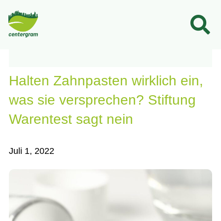
Hal­ten Zahn­pas­ten wirk­lich ein,
was sie ver­spre­chen? Stif­tung
Waren­test sagt nein
Juli 1, 2022