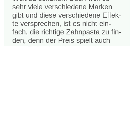
sehr vie­le ver­schie­de­ne Mar­ken
gibt und die­se ver­schie­de­ne Effek­
te ver­spre­chen, ist es nicht ein­
fach, die rich­ti­ge Zahn­pas­ta zu fin­
den, denn der Preis spielt auch
eine Rol­le: Ange­fan­gen bei unter
einem Euro kann der Preis für
eine Zahn­pas­ta auch mehr als 10
€ betragen.
Die­se Inhalts­stof­fe soll­ten
in Zahn­pas­ta ent­hal­
ten sein: