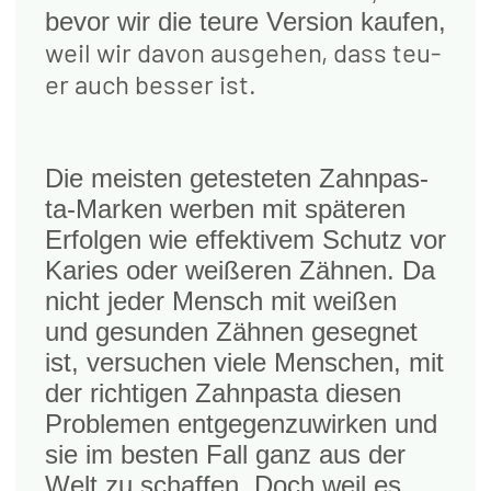
bevor wir die teu­re Ver­si­on kau­fen,
weil wir davon aus­ge­hen, dass teu­
er auch bes­ser ist.
Die meis­ten getes­te­ten Zahn­pas­
ta-Mar­ken wer­ben mit spä­te­ren
Erfol­gen wie effek­ti­vem Schutz vor
Kari­es oder wei­ße­ren Zäh­nen. Da
nicht jeder Mensch mit wei­ßen
und gesun­den Zäh­nen geseg­net
ist, ver­su­chen vie­le Men­schen, mit
der rich­ti­gen Zahn­pas­ta die­sen
Pro­ble­men ent­ge­gen­zu­wir­ken und
sie im bes­ten Fall ganz aus der
Welt zu schaf­fen. Doch weil es