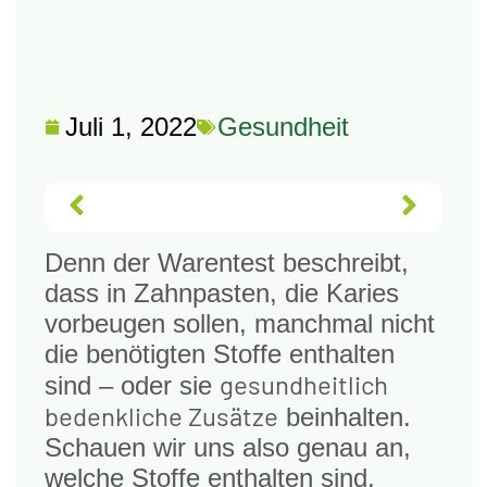
Juli 1, 2022
Gesundheit
ZURÜCK
VOR
Denn der Waren­test beschreibt,
dass in Zahn­pas­ten, die Kari­es
vor­beu­gen sol­len, manch­mal nicht
die benö­tig­ten Stof­fe ent­hal­ten
gesund­heit­lich
sind – oder sie
bedenk­li­che Zusät­ze
beinhal­ten.
Schau­en wir uns also genau an,
wel­che Stof­fe ent­hal­ten sind,