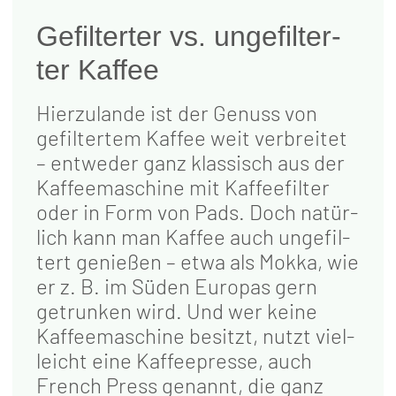
Gefil­ter­ter vs. unge­fil­ter­
ter Kaffee
Hier­zu­lan­de ist der Genuss von
gefil­ter­tem Kaf­fee weit ver­brei­tet
– ent­we­der ganz klas­sisch aus der
Kaf­fee­ma­schi­ne mit Kaf­fee­fil­ter
oder in Form von Pads. Doch natür­
lich kann man Kaf­fee auch unge­fil­
tert genie­ßen – etwa als Mok­ka, wie
er z. B. im Süden Euro­pas gern
getrun­ken wird. Und wer kei­ne
Kaf­fee­ma­schi­ne besitzt, nutzt viel­
leicht eine Kaf­fee­pres­se, auch
French Press genannt, die ganz