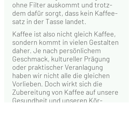
ohne Fil­ter aus­kommt und trotz­
dem dafür sorgt, dass kein Kaf­fee­
satz in der Tas­se landet.
Kaf­fee ist also nicht gleich Kaf­fee,
son­dern kommt in vie­len Gestal­ten
daher. Je nach per­sön­li­chem
Geschmack, kul­tu­rel­ler Prä­gung
oder prak­ti­scher Ver­an­la­gung
haben wir nicht alle die glei­chen
Vor­lie­ben. Doch wirkt sich die
Zube­rei­tung von Kaf­fee auf unse­re
Gesund­heit und unse­ren Kör­
per aus?
So kann Kaf­fee dein